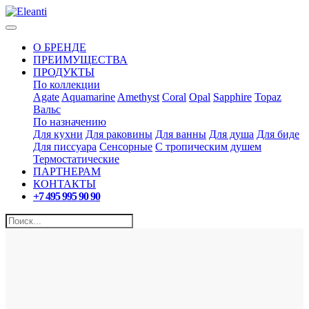
О БРЕНДЕ
ПРЕИМУЩЕСТВА
ПРОДУКТЫ
По коллекции
Agate
Aquamarine
Amethyst
Coral
Opal
Sapphire
Topaz
Вальс
По назначению
Для кухни
Для раковины
Для ванны
Для душа
Для биде
Для писсуара
Сенсорные
С тропическим душем
Термостатические
ПАРТНЕРАМ
КОНТАКТЫ
+7 495 995 90 90