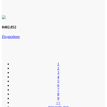
0402.852
Подробнее
1
2
3
4
5
6
7
8
9
>>
показать все