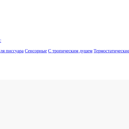
с
ля писсуара
Сенсорные
С тропическим душем
Термостатически