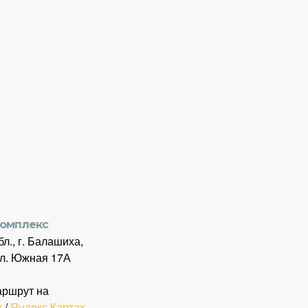
комплекс
л., г. Балашиха,
ул. Южная 17А
аршрут на
х
/
Яндекс.Картах